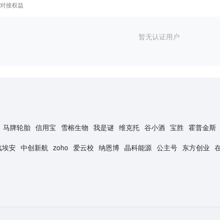
对接权益
暂无认证用户
马牌轮胎
信用宝
雪榕生物
我是谜
维克托
谷小酒
宝胜
霍普金斯
汽埃安
中创新航
zoho
爱云校
纳恩博
晶科能源
公主号
东方创业