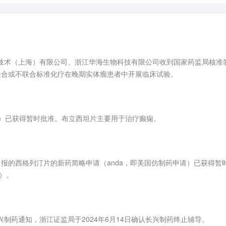
技术（上海）有限公司、浙江华海生物科技有限公司收到国家药监局核准签
t注射液联合或不联合标准化疗在晚期实体瘤患者中开展临床试验。
da）已获得暂时批准。布立西坦片主要用于治疗癫痫。
a申报的西格列汀片的新药简略申请（anda，即美国仿制药申请）已获得暂
）。
制药通知，浙江证监局于2024年6月14日确认长兴制药终止辅导。