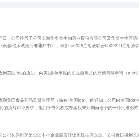
，近日，公司控股子公司上海华奥泰生物药业股份有限公司及华博生物医药
射液的《药物临床试验批准通知书》，同意hb0028注射液联合hb002.1
收到美国fda的通知，向美国fda申报的布立西坦片的新药简略申请（an
收到美国食品药品监督管理局（简称“美国fda”）的通知，公司向美国fd
制药的所有审评要求，但由于专利权或专卖权未到期而给予的一种批准形式
子公司长兴制药是全国中小企业股份转让系统挂牌企业。公司近日接到长兴