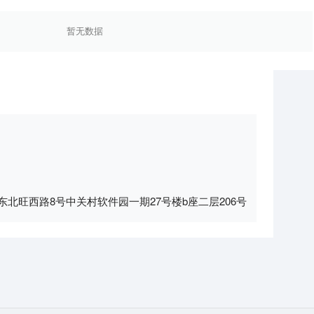
暂无数据
北旺西路8号中关村软件园一期27号楼b座二层206号