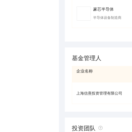
篆芯半导体
半导体设备制造商
基金管理人
企业名称
上海信熹投资管理有限公司
投资团队