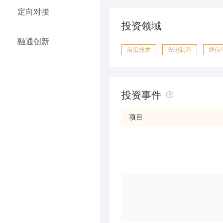
定向对接
投资领域
融通创新
前沿技术
先进制造
通信
投资事件
项目