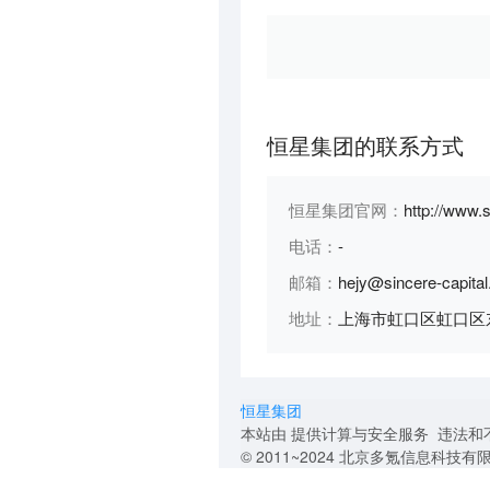
恒星集团的联系方式
恒星集团官网：
http://www.s
电话：
-
邮箱：
hejy@sincere-capita
地址：
上海市虹口区虹口区东大
恒星集团
本站由
提供计算与安全服务 违法和不良
© 2011~2024 北京多氪信息科技有
网站地图