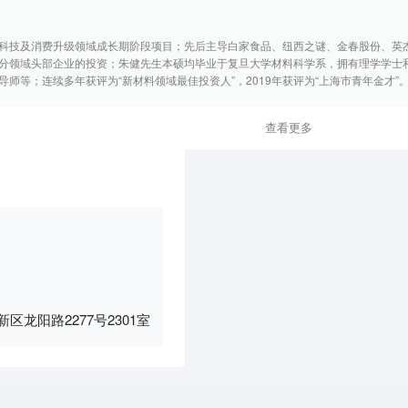
科技及消费升级领域成长期阶段项目；先后主导白家食品、纽西之谜、金春股份、英
分领域头部企业的投资；朱健先生本硕均毕业于复旦大学材料科学系，拥有理学学士
师等；连续多年获评为“新材料领域最佳投资人”，2019年获评为“上海市青年金才”
查看更多
区龙阳路2277号2301室