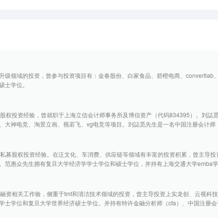
级领域的投资，曾参与投资项目有：金春股份、白家食品、碧橙电商、convertla
硕士学位。
募股权投资经验，曾就职于上海立信会计师事务所及博信资产（代码834395）。刘
、大神电竞、淘景立画、视若飞、vg电竞等项目。刘誌觅先生是一名中国注册会计师（
年私募股权投资经验。在泛文化、车消费、供应链等领域有丰富的投资积累，曾主导投
。范惠众先生拥有复旦大学经济学学士学位和硕士学位，并持有上海交通大学emba
投融资相关工作验，侧重于tmt和清洁技术领域的投资，曾主导投资上实龙创、云视科
学士学位和复旦大学世界经济硕士学位。并持有特许金融分析师（cfa）、中国注册会计