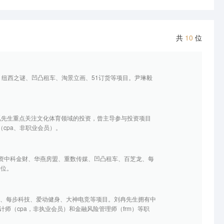
共
10
位
b、纽西之谜、凹凸租车、淘景立画、51订货等项目。尹琳毅
誌觅先生重点关注文化体育领域的投资，曾主导参与投资项目
cpa、非职业会员）。
资中科金财、华燕房盟、重数传媒、凹凸租车、百芝龙、每
学位。
技、每步科技、爱动健身、大神电竞等项目。刘冉先生拥有中
师（cpa，非执业会员）和金融风险管理师（frm）等职