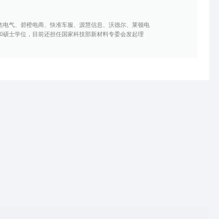
杰电气、碧橙电商、快准车服、源慧信息、沃德尔、莱顿电
和硕士学位，目前还担任国家科技部新材料专委会发起理
。