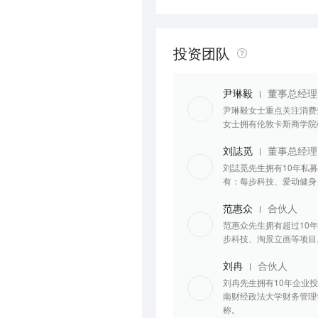
投资团队
尹琳毅
董事总经理
尹琳毅女士重点关注消费升
女士拥有伦敦卡斯商学院
刘誌觅
董事总经理
刘誌觅先生拥有10年私
有：每步科技、爱动健身
范惠众
合伙人
范惠众先生拥有超过10
步科技、淘景立画等项目
刘冉
合伙人
刘冉先生拥有10年企业
南财经政法大学财务管理
称。